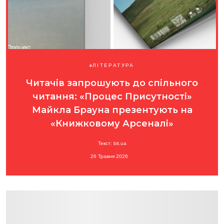
ЛІТЕРАТУРА
Читачів запрошують до спільного
читання: «Процес Присутності»
Майкла Брауна презентують на
«Книжковому Арсеналі»
Текст: bit.ua
26 Травня 2026