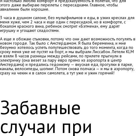
Я настолько люблю комфорт и предсказуемость в полетах, что для
этого даже выбираю перелеты с пересадками. Главное, чтобы
авиалинии были хорошие.
3 часа в душном салоне, без мультфильмов и еды, в узких креслах для
меня хуже, чем 2 часа и еще один с пересадкой, но в комфорте, с
бокалом красного вина, ребенок смотрит «Бэтмена», ему дарят
игрушку и угощают сладостями.
А еще я обожаю стыковки, потому что они дают возможность погулять в
новом городе. Так было с Амстердамом. Я была беременна, и мне
безумно хотелось успеть попутешествовать до того момента, когда по
сроку меня уже не пустят на борт, и мы выбрали Лиссабон. Летели KLM
и взяли 8 часов разницы между рейсами, по прилете прыгнули в
электричку (она везет за пару евро прямо из аэропорта в центр
Амстердама) и предались гедонизму — вкусная еда, прогулки в парке,
каналы, велосипеды, шопинг. Потом снова полчаса — и мы в аэропорту,
сразу на чекин и в салон самолета, а тут уже и ужин горячий!
Забавные
случаи при