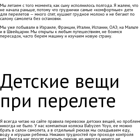
Мы летаем с того момента, как сыну исполнилось полгода. Я жалею, что
не начала раньше, потому что груднички самые «комфортные» дети
для перелетов — много спят, кушают грудное молоко и не бегают по
салону самолета без остановки.
Мы уже побывали в Израиле, Франции, Италии, Испании, ОАЭ, на Мальте
и в Швейцарии. Мы открыты к любым путешествиям, не боимся
пересадок, часто берем машину и изучаем новую страну.
Детские вещи
при перелете
Я всегда читаю на сайте правила перевозки детских вещей, но проблем
никогда не было. У нас компактная коляска Babyzen Yoyo, ее можно
брать в салон самолета, а в отдельный рюкзак мы складываем еду,
воду и игрушки ребенка. Никаких трудностей при проходе контроля
нет. Иногда нас просят раскрыть рюкзак, но никогда ничего не