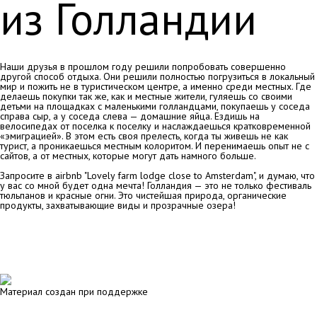
из Голландии
Наши друзья в прошлом году решили попробовать совершенно
другой способ отдыха. Они решили полностью погрузиться в локальный
мир и пожить не в туристическом центре, а именно среди местных. Где
делаешь покупки так же, как и местные жители, гуляешь со своими
детьми на площадках с маленькими голландцами, покупаешь у соседа
справа сыр, а у соседа слева — домашние яйца. Ездишь на
велосипедах от поселка к поселку и наслаждаешься кратковременной
«эмиграцией». В этом есть своя прелесть, когда ты живешь не как
турист, а проникаешься местным колоритом. И перенимаешь опыт не с
сайтов, а от местных, которые могут дать намного больше.
Запросите в airbnb "Lovely farm lodge close to Amsterdam", и думаю, что
у вас со мной будет одна мечта! Голландия — это не только фестиваль
тюльпанов и красные огни. Это чистейшая природа, органические
продукты, захватывающие виды и прозрачные озера!
Материал создан при поддержке