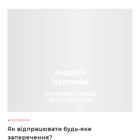
Андрій
Крупкін
засновник компанії
«Бюро продажів»
КОЛОНКИ
Як відпрацювати будь-яке
заперечення?