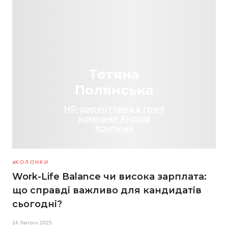
Тетяна
Полянська
HR-директорка в групі
компаній Андрія
Крупкіна
КОЛОНКИ
Work-Life Balance чи висока зарплата:
що справді важливо для кандидатів
сьогодні?
24 Лютого 2025