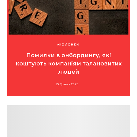
КОЛОНКИ
Помилки в онбордингу, які
коштують компаніям талановитих
людей
15 Травня 2025