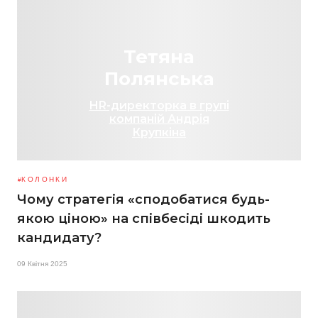
Тетяна
Полянська
HR-директорка в групі
компаній Андрія
Крупкіна
КОЛОНКИ
Чому стратегія «сподобатися будь-
якою ціною» на співбесіді шкодить
кандидату?
09 Квітня 2025