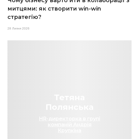
Чому бізнесу варто йти в колаборації з
митцями: як створити win-win
стратегію?
28 Липня 2026
Тетяна
Полянська
HR-директорка в групі
компаній Андрія
Крупкіна