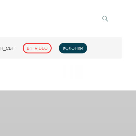
H_СВІТ
BIT VIDEO
КОЛОНКИ