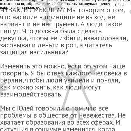
цього вони відображали життя. Спів пісень виконувало певну функцію –
наприклад, навчальну.
ЧУВАК, В СМЫСЛЕ??? Мы говорим о том,
что насилие в принципе не выход, не
вариант и не инструмент. А люди такое
пишут. Что должна была сделать
девушка, чтобы ее избили, изнасиловали,
засовывали деньги в рот, а читатель
защищал насильника?
Изменить это можно, если об этом чаще
говорить. Я бы отвез каждого человека в
Берлин, чтобы люди увидели и поняли,
как можно жить, как люди могут
взаимодействовать.
Мы с Юлей говорили о том, что все
проблемы в обществе от невежества. Не
хватает образования во всех сферах. И
ситуация в социуме изменится, когда