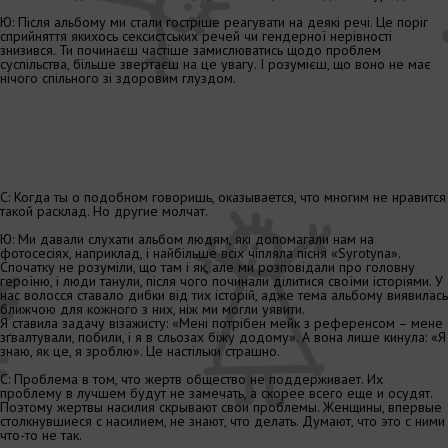
Ю: Після альбому ми стали гостріше реагувати на деякі речі. Це поріг
сприйняття якихось сексистських речей чи гендерної нерівності
знизився. Ти починаєш частіше замислюватись щодо проблем
суспільства, більше звертаєш на це увагу. І розумієш, що воно не має
нічого спільного зі здоровим глуздом.
С: Когда ты о подобном говоришь, оказывается, что многим не нравится
такой расклад. Но другие молчат.
Ю: Ми давали слухати альбом людям, які допомагали нам на
фотосесіях, наприклад, і найбільше всіх чіпляла пісня «Syrotyna».
Спочатку не розуміли, що там і як, але ми розповідали про головну
героїню, і люди танули, після чого починали ділитися своїми історіями. У
нас волосся ставало дибки від тих історій, адже тема альбому виявилась
ближчою для кожного з них, ніж ми могли уявити.
Я ставила задачу візажисту: «Мені потрібен мейк з референсом – мене
зґвалтували, побили, і я в сльозах біжу додому». А вона лише кинула: «Я
знаю, як це, я зроблю». Це настільки страшно.
С: Проблема в том, что жертв общество не поддерживает. Их
проблему в лучшем будут не замечать, а скорее всего еще и осудят.
Поэтому жертвы насилия скрывают свои проблемы. Женщины, впервые
столкнувшиеся с насилием, не знают, что делать. Думают, что это с ними
что-то не так.