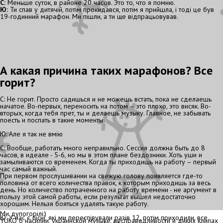
С:
Меньше суток, в районе 20 часов. Это то, что я помню.
Ю:
Ти спав у дитячій, потім прокидався, потім я прийшла, і тоді це був
19-годинний марафон. Ми пішли, а ти ще відпрацьовував.
А какая причина таких марафонов? Все
горит?
С: Не горит. Просто садишься и не можешь встать, пока не сделаешь
начатое. Во-первых, переносить на потом – это плохо, это висяк. Во-
вторых, когда тебя прет, ты и делаешь музыку. Главное, не забывать
поесть и поспать в такие моменты.
Ю: Але я так не вмію
С: Вообще, работать много неправильно. Сессия должна быть до 8
часов, в идеале - 5-6, но мы в этом плане бездозники. Хоть уши и
замыливаются со временем. Когда ты приходишь на работу – первый
час самый важный.
При первом прослушивании на свежую голову появляется где-то
половина от всего количества правок, к которым приходишь за весь
день. Но количество потраченного на работу времени - не аргумент в
пользу этой самой работы, если результат вышел недостаточно
хорошим. Нельзя бояться удалять такую работу.
Ми дупогорілі:)
Ю: У нас є пісні, які ми переспівували разів 12, потім приходили, все
YUKO о насилии, украинской музыке, несправедливости и диких клипах