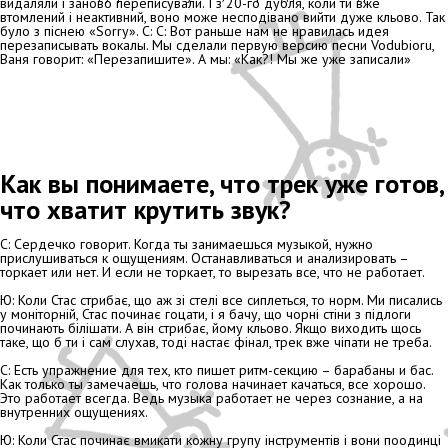
видаляли і заново переписували. І з 20-го дубля, коли ти вже
втомлений і неактивний, воно може несподівано вийти дуже кльово. Так
було з піснею «Sorry». С: С: Вот раньше нам не нравилась идея
перезаписывать вокалы. Мы сделали первую версию песни Vodubioru,
Ваня говорит: «Перезапишите». А мы: «Как?! Мы же уже записали»
Как вы понимаете, что трек уже готов,
что хватит крутить звук?
С: Сердечко говорит. Когда ты занимаешься музыкой, нужно
прислушиваться к ощущениям. Останавливаться и анализировать –
торкает или нет. И если не торкает, то вырезать все, что не работает.
Ю: Коли Стас стрибає, що аж зі стелі все сиплеться, то норм. Ми писались
у моніторній, Стас починає гоцати, і я бачу, що чорні стіни з підлоги
починають білішати. А він стрибає, йому кльово. Якщо виходить щось
таке, що б ти і сам слухав, тоді настає фінал, трек вже чіпати не треба.
С: Есть упражнение для тех, кто пишет ритм-секцию – барабаны и бас.
Как только ты замечаешь, что голова начинает качаться, все хорошо.
Это работает всегда. Ведь музыка работает не через сознание, а на
внутренних ощущениях.
Ю: Коли Стас починає вмикати кожну групу інструментів і вони поодинці