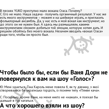
В песнях YUKO преступно мало вокала Стаса. Почему?
С: Его не мало. Наша задача - получить органичный результат. У нас же
есть много инструментов – можем и на шейкере играть, и пригласить
фольклорный ансамбль. Да, у нас есть и мой вокал как инструмент, но
до этого он не нужен был. А здесь мы размышляли, какими
инструментами сможем добиться той эмоции, которую хотим дать. И
решили обойтись без моего вокала. Незачем вводить «вокал Стаса»
ради того, чтобы он просто был.
Чтобы было бы, если бы Ваня Дорн не
повернулся к вам на шоу «Голос»?
Ю: Мені здається, Тіна Кароль мене повела б, як ту дівчину, з якої
створювалася би українська гордість, із піснями типу «Пливе кача».
С: Поскольку, кроме Вани, на меня никто не «нажал», я поехал бы
дальше в тур кататься.
А что хорошего взяли из шоу?