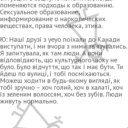
поменяются подходы к образованию.
Сексуальное образование,
информирование о наркотических
веществах, права человека, этика.
Ю: Наші друзі з yeyo поїхали до Канади
виступати, і ми вчора з ними зв'язувались.
Я запитувала, як там люди. А вони
відповідають, що культурного шоку не
було. Було відчуття, що так і має бути. Ти
йдеш по вулиці, і тобі посміхаються.
Можеш ходити в будь-якому вигляді, як
тобі зручно – хоч голий, хоч в халаті, хоч
із зеленим волоссям, хоч без зубів. Люди
живуть нормально.