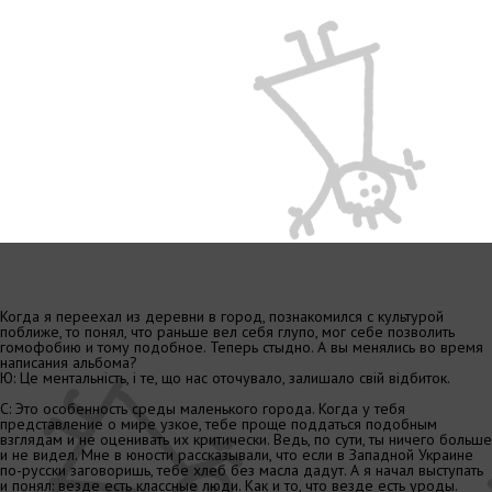
Когда я переехал из деревни в город, познакомился с культурой
поближе, то понял, что раньше вел себя глупо, мог себе позволить
гомофобию и тому подобное. Теперь стыдно. А вы менялись во время
написания альбома?
Ю: Це ментальність, і те, що нас оточувало, залишало свій відбиток.
С: Это особенность среды маленького города. Когда у тебя
представление о мире узкое, тебе проще поддаться подобным
взглядам и не оценивать их критически. Ведь, по сути, ты ничего больше
и не видел. Мне в юности рассказывали, что если в Западной Украине
по-русски заговоришь, тебе хлеб без масла дадут. А я начал выступать
и понял: везде есть классные люди. Как и то, что везде есть уроды.