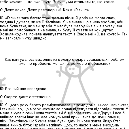
тебе качають – це вже круто. Значить, ми отримали те, що хотіли.
С: Даже вокал. Даже разговорный. Как в «Галине».
Ю: «Галина» така багатостраждальна пісня. Я добу не могла спати,
ходила і думала, як же її заспівати. Я не знала, що з нею зробити, аби
вона була така, як мені треба. У нас була мелодійна лінія вокалу, яка
мені не подобалася, я не знала, як буду її співати на концертах.
Ходила-ходила, почала начитувати текст, а Стас мені: «О, це круто!». Так
ми записали читку швидко.
Как вам удалось выделить из целого спектра социальных проблем
именно проблемы женщины, ее место в обществе?
Ю: Все вийшло випадково.
С: Скорее даже естественно.
Ю: Я цього року багато розмірковувала на тему домашнього насильства,
і так вийшло, що мозок несвідомо почав підтягувати відповідні тексти. У
мене є купа пісень і купа текстів, які б я могла взяти на «Дуру», і все б
вийшло зовсім інакше. Але чомусь мені прийшлися до душі саме ці
пісні. Захотілось, щоб саме вони були, дати їм нове життя. Якщо Стас
пише якийсь біток і треба наспівати щось, то часто з мене виходить
текст, пов'язаний з темами, що мене хвилюють. А потім ми озирнулись і