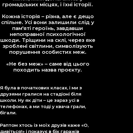
громадських місцях, і їхні історії.
Кожна історія – різна, але є дещо
спільне. Усі вони залишили слід у
пам'яті героїнь, завдавши
непоправної психологічної
шкоди. Тріщини на склі, через яке
зроблені світлини, символізують
порушення особистих меж.
«Не без меж» – саме від цього
походить назва проєкту.
Я була в початкових класах, і ми з
друзями гралися на стадіоні біля
школи. Ну як діти – це зараз усі в
телефонах, а ми тоді у квача грали,
бігали.
Раптом хтось із моїх друзів каже «О,
дивіться!» і показує в бік гаражів