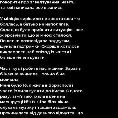
говорити про зґвалтування, навіть
татові написала все в записці.
У міліцію вирішили не звертатися – я
боялась, а батько не наполягав.
Складно було прийняти ситуацію і все
ж зрозуміти, що зі мною сталося.
Пошепки розповідала подругам,
шукала підтримки. Скоріше хотілось
викреслити цей епізод із життя і
більше не згадувати.
Час лікує і робить нас іншими. Зараз я
б інакше вчинила – точно б не
мовчала.
Мені було 16, я жила в Борисполі і
часто їздила гуляти до Києва. Одного
разу, пам'ятаю, їхала вдень на
Марія, 34 роки, Дніпро
маршрутці №317. Сіла біля вікна,
слухала музику і трішки задрімала.
Прокинулася від дивного відчуття, що