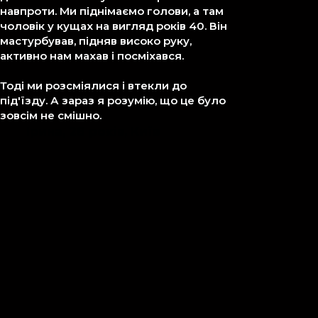
навпроти. Ми піднімаємо голови, а там
чоловік у кущах на вигляд років 40. Він
мастурбував, підняв високо руку,
активно нам махав і посміхався.
Тоді ми розсміялися і втекли до
під'їзду. А зараз я розумію, що це було
зовсім не смішно.
Ірина, 28 років, Київ