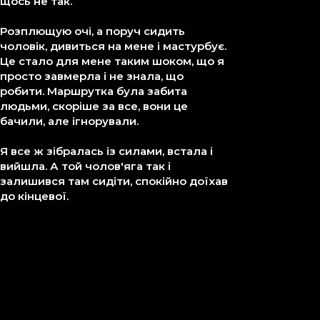
щось не так.
Розплющую очі, а поруч сидить
чоловік, дивиться на мене і мастурбує.
Це стало для мене таким шоком, що я
просто завмерла і не знала, що
робити. Маршрутка була забита
людьми, скоріше за все, вони це
бачили, але ігнорували.
Я все ж зібралась із силами, встала і
вийшла. А той чолов'яга так і
залишився там сидіти, спокійно доїхав
до кінцевої.
Катя, 24 роки, Київ