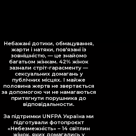
Небажані дотики, обмацування,
жарти і натяки, пов'язані із
зовнішністю, — це знайомо
багатьом жінкам.
42% жінок
зазнали стріт-гарасменту
—
сексуальних домагань у
публічних місцях. І майже
половина жертв не звертається
за допомогою чи не намагаються
притягнути порушника до
відповідальности.
За підтримки
UNFPA Україна
ми
підготували фотопроєкт
«Небезмежність» – 14 світлин
жінок, яких домагались у