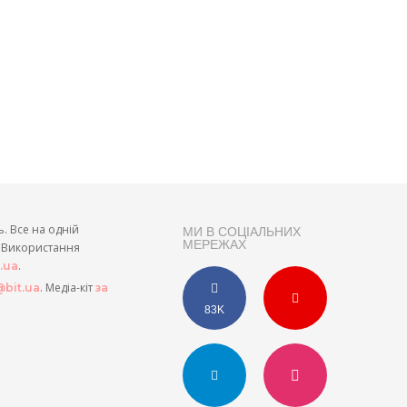
ь. Все на одній
МИ В СОЦІАЛЬНИХ
МЕРЕЖАХ
и. Використання
.
t.ua
. Медіа-кіт
bit.ua
за
83K