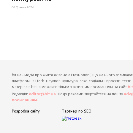
06 Травня 2024
bit.ua - медіа про життя як воно є і технології, що на нього впливают
платформі: я і tech. наукпоп. культура. секс. соціальні проєкти. тест
матеріалів bit.ua можливе тільки з активним посиланням на сайт
bi
Редакція:
Щодо реклами звертайтеся на пошту
editor@bit.ua
adv@
посиланням.
Розробка сайту
Партнер по SEO