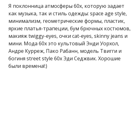
Я поклонница атмосферы 60х, которую задает
как музыка, так и стиль одежды: space age style,
минимализм, геометрические формы, пластик,
яркие платья-трапеции, бум брючных костюмов,
макияж twiggy-eyes, очки cat-eyes, skinny jeans и
мини. Мода 60х это культовый Энди Уорхол,
Андре Курреж, Пако Рабанн, модель Твигги и
богиня street style 60х Эди Седжвик. Хорошие
были времена!:)