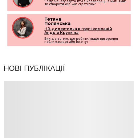
Чому бізнесу варто йти в колаборації з митцями:
як створити win-win стратегію?
Тетяна
Полянська
HR-директорка в групі компаній
Андрія Крупкіна
Вихід з вогню: що робити, якщо вигорання
наближається або вже тут
НОВІ ПУБЛІКАЦІЇ