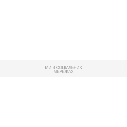
МИ В СОЦІАЛЬНИХ
МЕРЕЖАХ
83K
Розробка сайту
Партнер по SEO