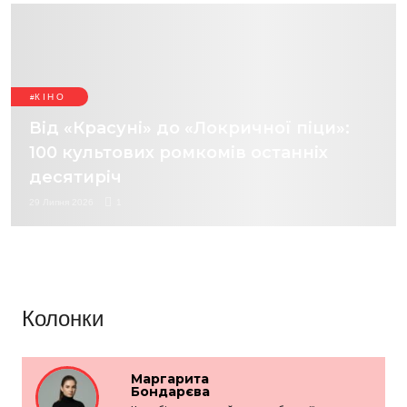
КІНО
Від «Красуні» до «Локричної піци»:
100 культових ромкомів останніх
десятиріч
29 Липня 2026
1
Колонки
Маргарита
Бондарєва