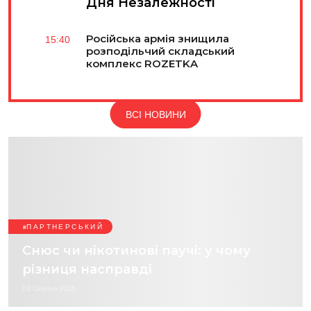
Дня Незалежності
Російська армія знищила
15:40
розподільчий складський
комплекс ROZETKA
ВСІ НОВИНИ
ПАРТНЕРСЬКИЙ
Снюс чи нікотинові паучі: у чому
різниця насправді
03 Серпня 2026