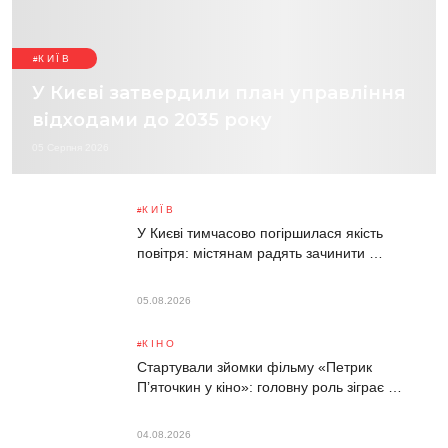
КИЇВ
У Києві затвердили план управління
відходами до 2035 року
05 Серпня 2026
КИЇВ
У Києві тимчасово погіршилася якість
повітря: містянам радять зачинити …
05.08.2026
КІНО
Стартували зйомки фільму «Петрик
П’яточкин у кіно»: головну роль зіграє …
04.08.2026