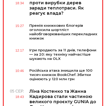
проти вирубки дерев
18:34
заради теплотраси. Як
реагує влада?
Премія книжкових блогерів
15:27
оголосила шортліст
найобговорюваніших перекладних
книжок
Ігри продають за 11 днів, телефони
12:17
— за 20: яку техніку найчастіше
шукають на OLX
Російська атака знищила ще 100
10:46
тисяч книжок BookChef. Збитки
оцінюють у 120 млн грн
Ліна Костенко та Жанна
05 СЕР.
Кадирова стали частиною
18:43
великого проєкту GUNIA до