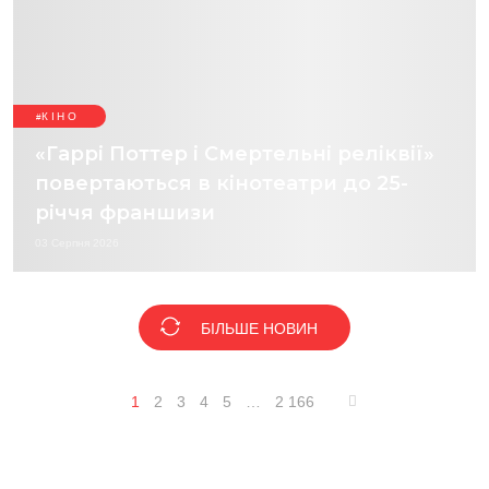
КІНО
«Гаррі Поттер і Смертельні реліквії»
повертаються в кінотеатри до 25-
річчя франшизи
03 Серпня 2026
БІЛЬШЕ НОВИН
1
2
3
4
5
…
2 166