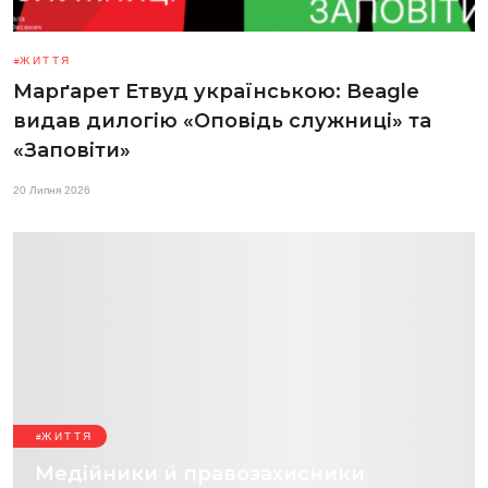
ЖИТТЯ
Марґарет Етвуд українською: Beagle
видав дилогію «Оповідь служниці» та
«Заповіти»
20 Липня 2026
ЖИТТЯ
Медійники й правозахисники