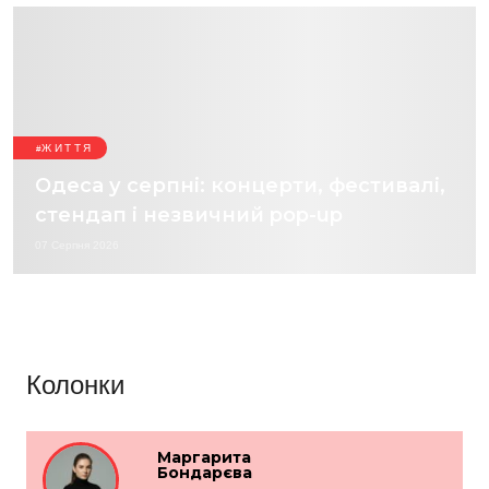
ЖИТТЯ
Одеса у серпні: концерти, фестивалі,
стендап і незвичний pop-up
07 Серпня 2026
Колонки
Маргарита
Бондарєва