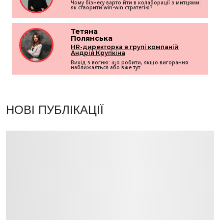
Чому бізнесу варто йти в колаборації з митцями:
як створити win-win стратегію?
Тетяна
Полянська
HR-директорка в групі компаній
Андрія Крупкіна
Вихід з вогню: що робити, якщо вигорання
наближається або вже тут
НОВІ ПУБЛІКАЦІЇ