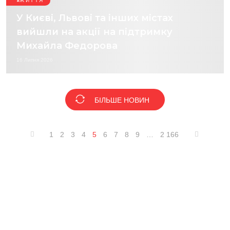
ЖИТТЯ
У Києві, Львові та інших містах
вийшли на акції на підтримку
Михайла Федорова
16 Липня 2026
БІЛЬШЕ НОВИН
1
2
3
4
5
6
7
8
9
…
2 166