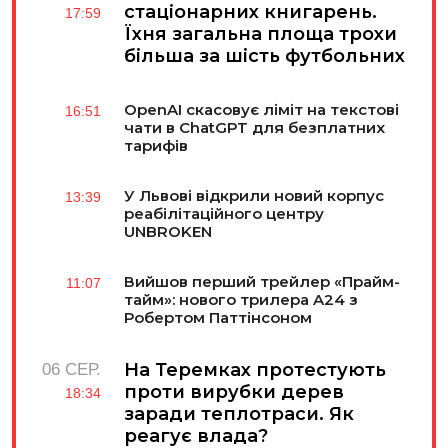
стаціонарних книгарень.
17:59
Їхня загальна площа трохи
більша за шість футбольних
полів
OpenAI скасовує ліміт на текстові
16:51
чати в ChatGPT для безплатних
тарифів
У Львові відкрили новий корпус
13:39
реабілітаційного центру
UNBROKEN
Вийшов перший трейлер «Прайм-
11:07
тайм»: нового трилера A24 з
Робертом Паттінсоном
На Теремках протестують
06 СЕР.
проти вирубки дерев
18:34
заради теплотраси. Як
реагує влада?