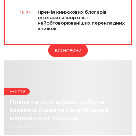
Премія книжкових блогерів
15:27
оголосила шортліст
найобговорюваніших перекладних
книжок
ВСІ НОВИНИ
ЖИТТЯ
Плани на літні вихідні: добірка
басейнів Києва та області серед
мальовничої природи
07 Серпня 2026