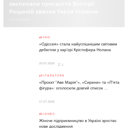
закликали присвоїти Вікторії
Рощиній звання Героя України
20 Липня 2026
КІНО
«Одіссея» стала найуспішнішим світовим
дебютом у кар’єрі Крістофера Нолана
20.07.2026
1
ЛІТЕРАТУРА
«Проєкт “Аве Марія”», «Сирени» та «П’ята
фігура»: оголосили довгий список …
17.07.2026
БІЗНЕС
Жіноче підприємництво в Україні зростає:
нове дослідження