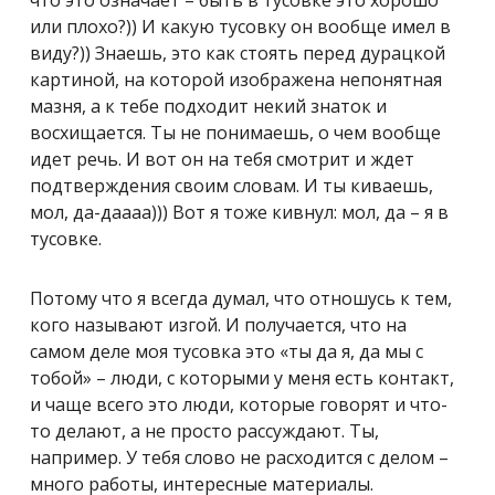
что это означает – быть в тусовке это хорошо
или плохо?)) И какую тусовку он вообще имел в
виду?)) Знаешь, это как стоять перед дурацкой
картиной, на которой изображена непонятная
мазня, а к тебе подходит некий знаток и
восхищается. Ты не понимаешь, о чем вообще
идет речь. И вот он на тебя смотрит и ждет
подтверждения своим словам. И ты киваешь,
мол, да-даааа))) Вот я тоже кивнул: мол, да – я в
тусовке.
Потому что я всегда думал, что отношусь к тем,
кого называют изгой. И получается, что на
самом деле моя тусовка это «ты да я, да мы с
тобой» – люди, с которыми у меня есть контакт,
и чаще всего это люди, которые говорят и что-
то делают, а не просто рассуждают. Ты,
например. У тебя слово не расходится с делом –
много работы, интересные материалы.