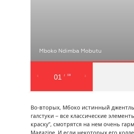
Mboko Ndimba Mobutu
01
08
/
Во-вторых, Мбоко истинный джентль
галстуки – все классические элементы
краску”, смотрятся на нем очень га
Magazine. И если некоторых его колл