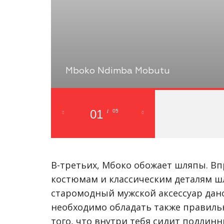
Mboko Ndimba Mobutu
01
05
/
В-третьих, Мбоко обожает шляпы. В
костюмам и классическим деталям шл
старомодный мужской аксессуар дано
необходимо обладать также правил
того, что внутри тебя сидит подлин