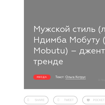
Мужской стиль (
Ндимба Мобуту 
Mobutu) – джент
тренде
Текст:
Ольга Котрус
МОДА
11 Гр
SHARE
TWEET
POCKET