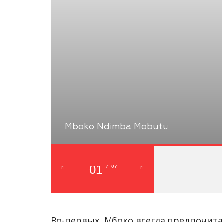
Mboko Ndimba Mobutu
01
07
/
Во-первых, Мбоко всегда предпочит