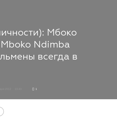
личности): Мбоко
(Mboko Ndimba
льмены всегда в
удня 2012
13:43
1