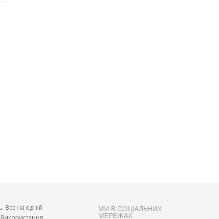
ь. Все на одній
МИ В СОЦІАЛЬНИХ
МЕРЕЖАХ
и. Використання