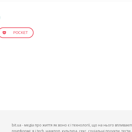
POCKET
bit.ua - медіа про життя як воно є і технології, що на нього впливают
платформі: я і tech. наукпоп. культура. секс. соціальні проєкти. тест