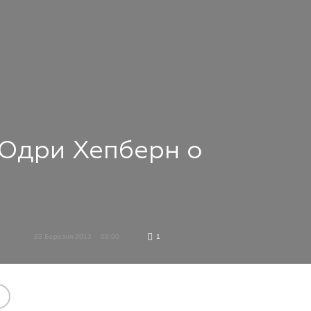
 Одри Хепберн о
23 Березня 2013
09:00
1