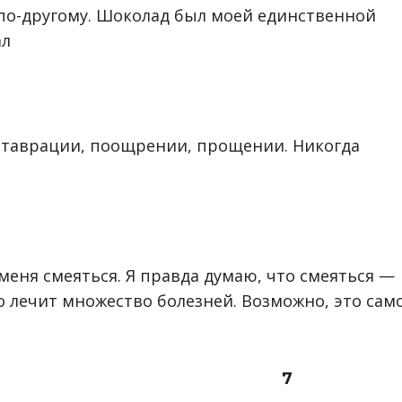
 по-другому. Шоколад был моей единственной
ал
ставрации, поощрении, прощении. Никогда
еня смеяться. Я правда думаю, что смеяться —
то лечит множество болезней. Возможно, это сам
7