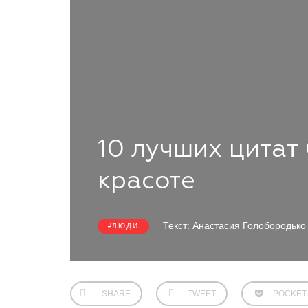
10 лучших цитат
красоте
Текст:
Анастасия Голобородько
ЛЮДИ
SHARE
TWEET
POCKET