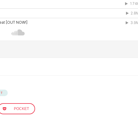
СТ
POCKET