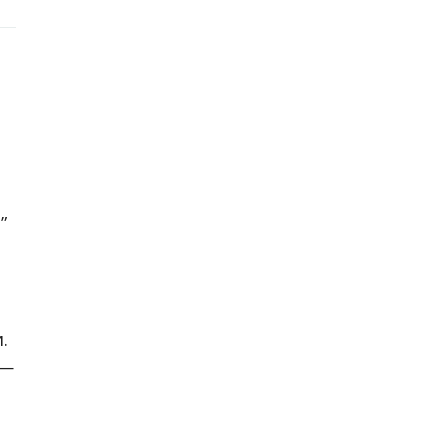
”
.
 —