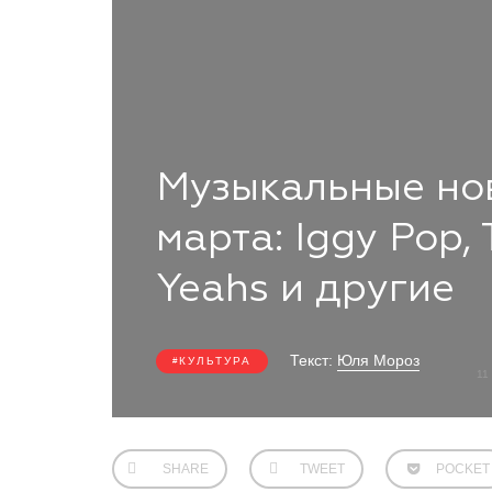
Музыкальные нов
марта: Iggy Pop, 
Yeahs и другие
Текст:
Юля Мороз
КУЛЬТУРА
11
SHARE
TWEET
POCKET