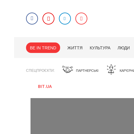
BE IN TREND
ЖИТТЯ
КУЛЬТУРА
ЛЮДИ
СПЕЦПРОЄКТИ
ПАРТНЕРСЬКІ
КАР'ЄРН
BIT.UA