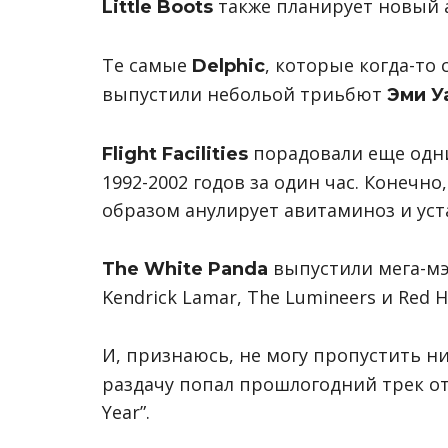
также планирует новый а
Little Boots
Те самые
, которые когда-то 
Delphic
выпустили небольой триьбют
Эми У
порадовали еще одни
Flight Facilities
1992-2002 годов за один час. Конечн
образом анулирует авитаминоз и уста
выпустили мега-мэша
The White Panda
Kendrick Lamar, The Lumineers и Red Ho
И, признаюсь, не могу пропустить н
раздачу попал прошлогодний трек от
Year”.