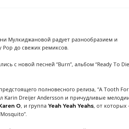
ани Мулкиджановой радует разнообразием и
y Pop до свежих ремиксов.
ись с новой песней “Burn”, альбом “Ready To Die
редстоящего полновесного релиза, “A Tooth For
л Karin Dreijer Andersson и причудливые мелодии
, и группа
, от которых
Karen O
Yeah Yeah Yeahs
“Mosquito”.