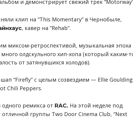
льбом и демонстрирует свежий трек “Motorway”
сняли клип на “This Momentary” в Чернобыле,
, кавер на “Rehab”.
айнхаус
м миксом-ретроспективой, музыкальная эпоха
о, много олдскульного хип-хопа (который каким-т
лость от затянувшихся холодов).
п “Firefly” с целым созвездием — Ellie Goulding
t Chili Peppers.
и одного ремикса от
На этой неделе под
RAC.
 отличной группы Two Door Cinema Club, “Next