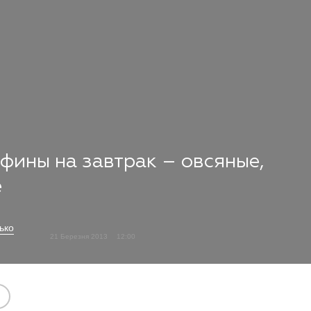
фины на завтрак – овсяные,
е
ько
21 Березня 2013
12:00