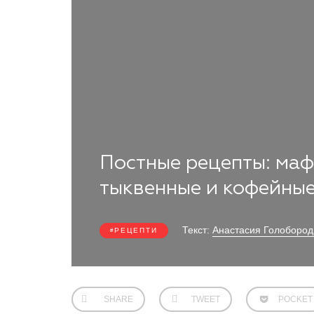
Постные рецепты: маф
тыквенные и кофейны
Текст:
Анастасия Голобород
РЕЦЕПТИ
SHARE
TWEET
POCKET