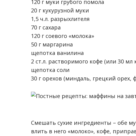
120 г муки грубого помола
20 г кукурузной муки
1,5 ч.л. разрыхлителя
70 г сахара
120 г соевого «молока»
50 г маргарина
щепотка ванилина
2 ст.л. растворимого кофе (или 30 мл
щепотка соли
30 г орехов (миндаль, грецкий орех, 
Смешать сухие ингредиенты – обе му
влить в него «молоко», кофе, припр