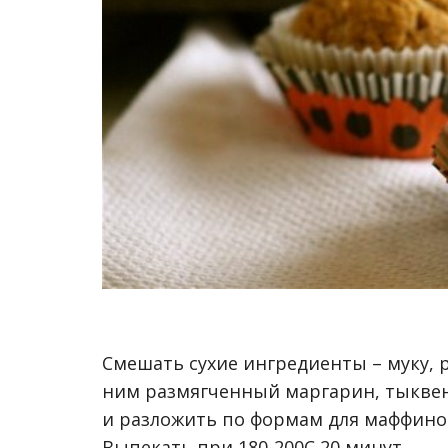
Смешать сухие ингредиенты – муку, р
ним размягченный маргарин, тыквен
и разложить по формам для маффино
Выпекать при 180-200С 20 минут.