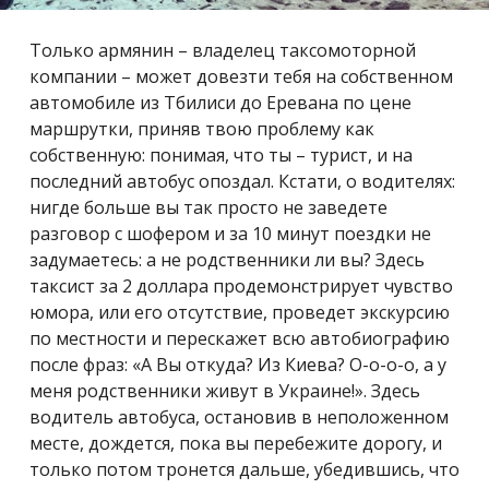
Только армянин – владелец таксомоторной
компании – может довезти тебя на собственном
автомобиле из Тбилиси до Еревана по цене
маршрутки, приняв твою проблему как
собственную: понимая, что ты – турист, и на
последний автобус опоздал. Кстати, о водителях:
нигде больше вы так просто не заведете
разговор с шофером и за 10 минут поездки не
задумаетесь: а не родственники ли вы? Здесь
таксист за 2 доллара продемонстрирует чувство
юмора, или его отсутствие, проведет экскурсию
по местности и перескажет всю автобиографию
после фраз: «А Вы откуда? Из Киева? О-о-о-о, а у
меня родственники живут в Украине!». Здесь
водитель автобуса, остановив в неположенном
месте, дождется, пока вы перебежите дорогу, и
только потом тронется дальше, убедившись, что