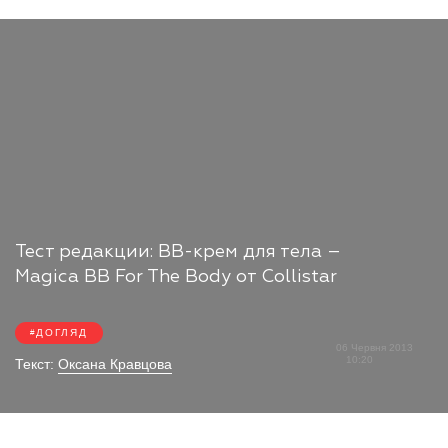
Тест редакции: BB-крем для тела –
Magica BB For The Body от Collistar
ДОГЛЯД
06 Червня 2013
10:20
Текст:
Оксана Кравцова