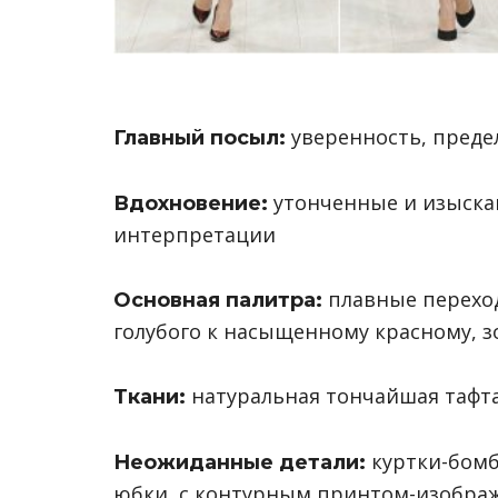
уверенность, преде
Главный посыл:
утонченные и изыскан
Вдохновение:
интерпретации
плавные переход
Основная палитра:
голубого к насыщенному красному, з
натуральная тончайшая тафта
Ткани:
куртки-бомб
Неожиданные детали:
юбки с контурным принтом-изображ