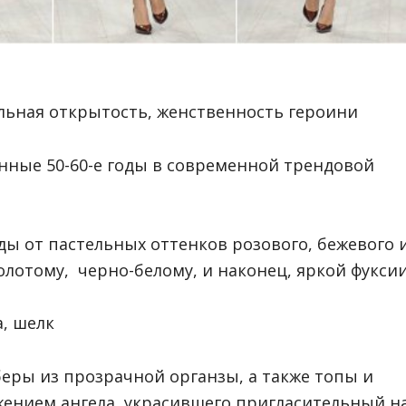
льная открытость, женственность героини
ные 50-60-е годы в современной трендовой
ы от пастельных оттенков розового, бежевого 
олотому, черно-белому, и наконец, яркой фуксии
, шелк
еры из прозрачной органзы, а также топы и
ением ангела, украсившего пригласительный н