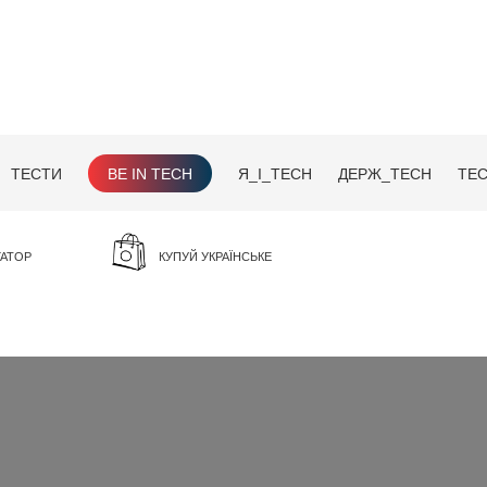
ТЕСТИ
BE IN TECH
Я_І_TECH
ДЕРЖ_TECH
TEC
ГАТОР
КУПУЙ УКРАЇНСЬКЕ