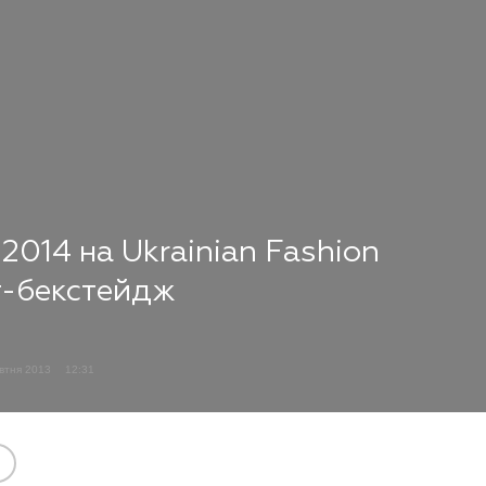
2014 на Ukrainian Fashion
т-бекстейдж
втня 2013
12:31