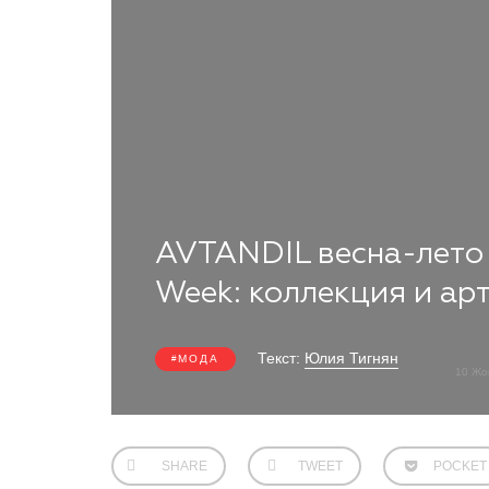
AVTANDIL весна-лето 
Week: коллекция и ар
Текст:
Юлия Тигнян
МОДА
10 Жо
SHARE
TWEET
POCKET