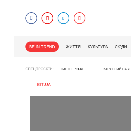
BE IN TREND
ЖИТТЯ
КУЛЬТУРА
ЛЮДИ
СПЕЦПРОЄКТИ
ПАРТНЕРСЬКІ
КАР'ЄРНИЙ НАВІ
BIT.UA