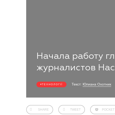
Начала работу гл
журналистов Hac
Текст:
Юлиана Охотник
ТЕХНОЛОГІЇ
SHARE
TWEET
POCKET