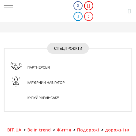
СПЕЦПРОЄКТИ
ПАРТНЕРСЬКІ
КАР'ЄРНИЙ НАВІГАТОР
КУПУЙ УКРАЇНСЬКЕ
BIT.UA
Be in trend
Життя
Подорожі
дорожні нот