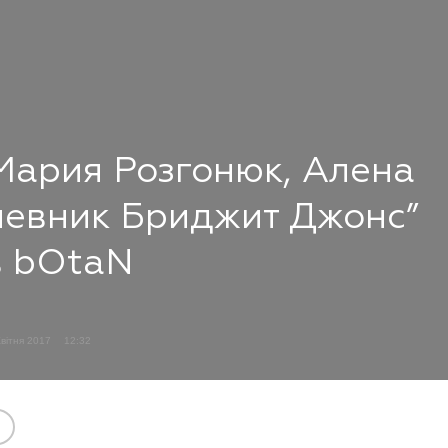
 Мария Розгонюк, Алена
невник Бриджит Джонс”
в bOtaN
Квітня 2017
12:32