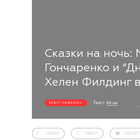
Сказки на ночь:
Гончаренко и “Д
Хелен Филдинг 
Текст:
bit.ua
СВІТ НАВКОЛО
24 
SHARE
TWEET
POCKET