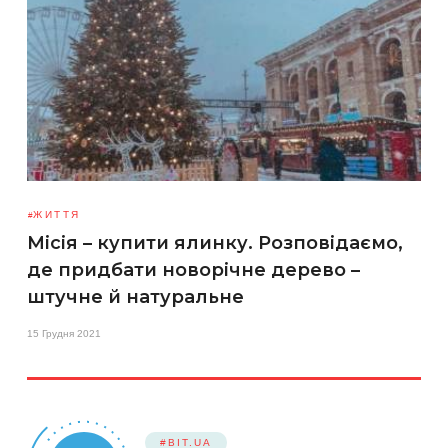
ЖИТТЯ
Місія – купити ялинку. Розповідаємо,
де придбати новорічне дерево –
штучне й натуральне
15 Грудня 2021
#BIT.UA