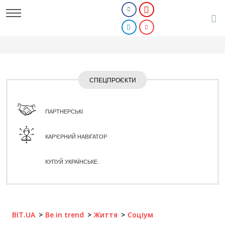
СПЕЦПРОЄКТИ
ПАРТНЕРСЬКІ
КАР'ЄРНИЙ НАВІГАТОР
КУПУЙ УКРАЇНСЬКЕ
BIT.UA
Be in trend
Життя
Соціум