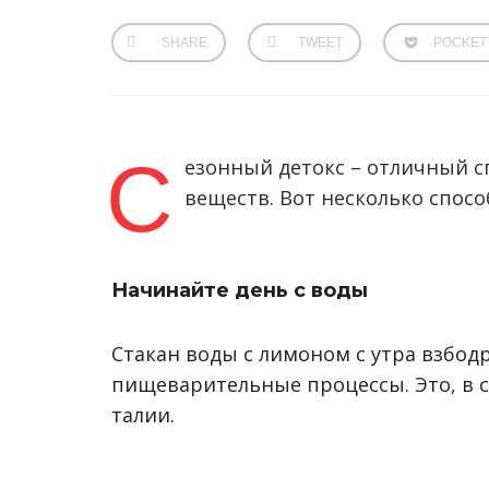
SHARE
TWEET
POCKET
С
езонный детокс – отличный с
веществ. Вот несколько спосо
Начинайте день с воды
Стакан воды с лимоном с утра взбод
пищеварительные процессы. Это, в 
талии.