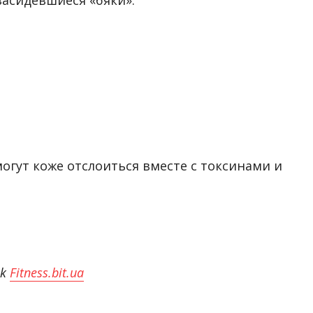
засидевшиеся «бяки».
огут коже отслоиться вместе с токсинами и
ok
Fitness.bit.ua