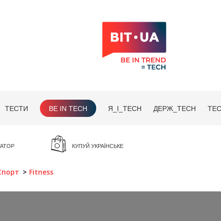
ТЕСТИ
BE IN TECH
Я_І_TECH
ДЕРЖ_TECH
TEC
ГАТОР
КУПУЙ УКРАЇНСЬКЕ
Спорт
Fitness