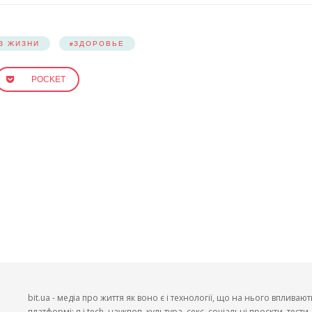
З ЖИЗНИ
ЗДОРОВЬЕ
POCKET
bit.ua - медіа про життя як воно є і технології, що на нього впливают
платформі: я і tech. наукпоп. культура. секс. соціальні проєкти. тест