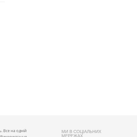
ь. Все на одній
МИ В СОЦІАЛЬНИХ
МЕРЕЖАХ
и. Використання