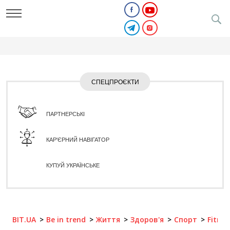
СПЕЦПРОЄКТИ
ПАРТНЕРСЬКІ
КАР'ЄРНИЙ НАВІГАТОР
КУПУЙ УКРАЇНСЬКЕ
BIT.UA
Be in trend
Життя
Здоров'я
Спорт
Fitnes