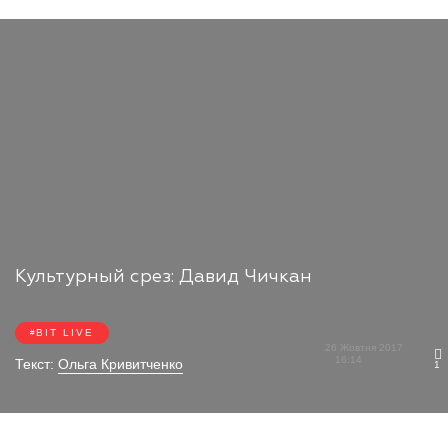
Культурный cрез: Давид Чичкан
BIT LIVE
26 Жовтня 2017
16:14
Текст:
Ольга Кривитченко
1