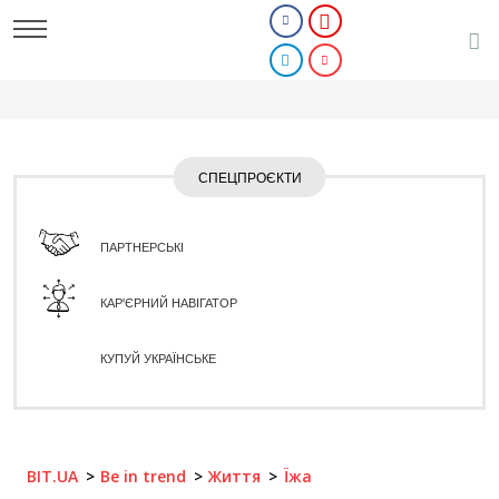
СПЕЦПРОЄКТИ
ПАРТНЕРСЬКІ
КАР'ЄРНИЙ НАВІГАТОР
КУПУЙ УКРАЇНСЬКЕ
BIT.UA
Be in trend
Життя
Їжа