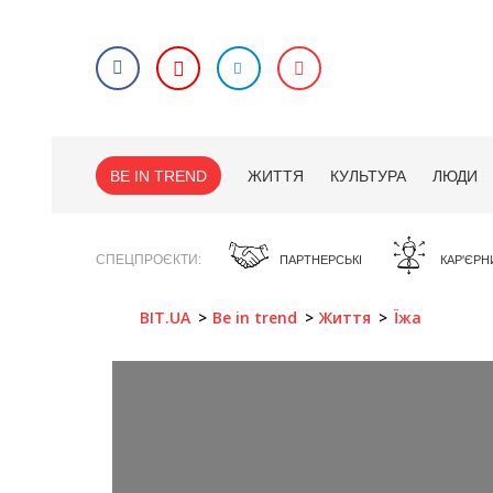
BE IN TREND
ЖИТТЯ
КУЛЬТУРА
ЛЮДИ
СПЕЦПРОЄКТИ
ПАРТНЕРСЬКІ
КАР'ЄРН
BIT.UA
Be in trend
Життя
Їжа