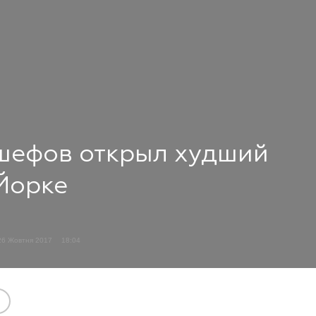
шефов открыл худший
Йорке
26 Жовтня 2017
18:04