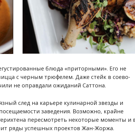
густированные блюда «приторными». Его не
пицца с черным трюфелем. Даже стейк в соево-
 чили не оправдали ожиданий Саттона.
рязный след на карьере кулинарной звезды и
 посещаемости заведения. Возможно, крайне
герихтена пересмотреть некоторые моменты и 
лнит ряды успешных проектов Жан-Жоржа.