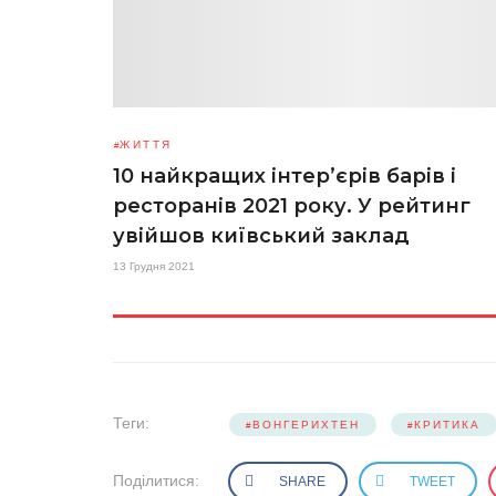
ЖИТТЯ
10 найкращих інтер’єрів барів і
ресторанів 2021 року. У рейтинг
увійшов київський заклад
13 Грудня 2021
Теги:
ВОНГЕРИХТЕН
КРИТИКА
Поділитися:
SHARE
TWEET