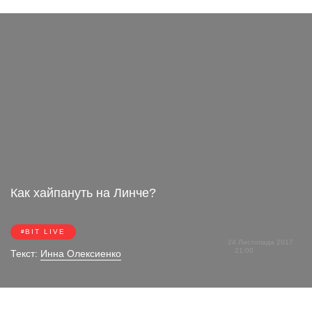
Как хайпануть на Линче?
BIT LIVE
24 Листопада 2017
21:00
Текст:
Инна Олексиенко