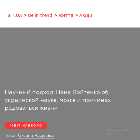
BIT.UA
Be in trend
Життя
Люди
Научный подход: Нана Войтенко об
украинской науке, мозге и причинах
радоваться жизни
СВІТ НАВКОЛО
17 Листопада 2017
16:29
Текст:
Оксана Расулова