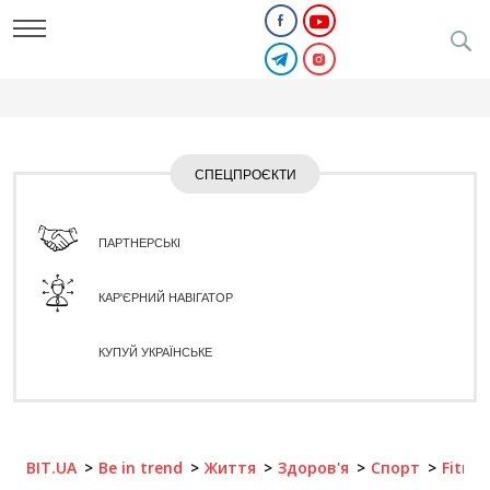
СПЕЦПРОЄКТИ
ПАРТНЕРСЬКІ
КАР'ЄРНИЙ НАВІГАТОР
КУПУЙ УКРАЇНСЬКЕ
BIT.UA
Be in trend
Життя
Здоров'я
Спорт
Fitnes