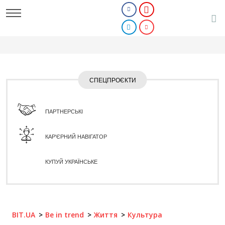
СПЕЦПРОЄКТИ
ПАРТНЕРСЬКІ
КАР'ЄРНИЙ НАВІГАТОР
КУПУЙ УКРАЇНСЬКЕ
BIT.UA
Be in trend
Життя
Культура