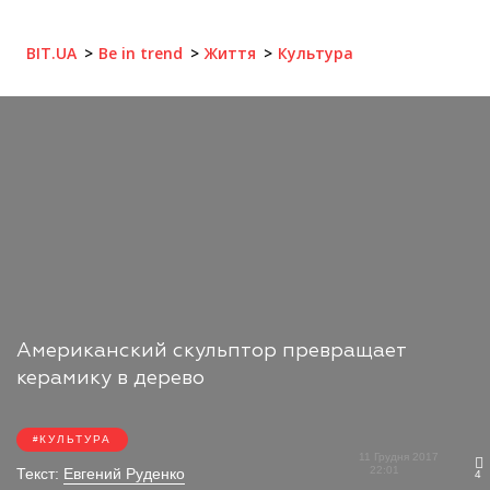
BIT.UA
Be in trend
Життя
Культура
Американский скульптор превращает
керамику в дерево
КУЛЬТУРА
11 Грудня 2017
22:01
Текст:
Евгений Руденко
4