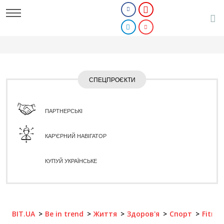
СПЕЦПРОЄКТИ
ПАРТНЕРСЬКІ
КАР'ЄРНИЙ НАВІГАТОР
КУПУЙ УКРАЇНСЬКЕ
BIT.UA
Be in trend
Життя
Здоров'я
Спорт
Fitnes