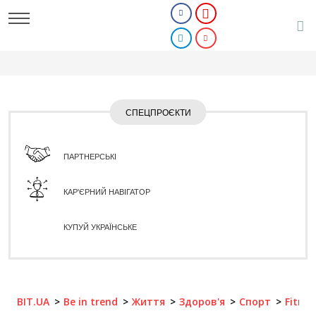
СПЕЦПРОЄКТИ
ПАРТНЕРСЬКІ
КАР'ЄРНИЙ НАВІГАТОР
КУПУЙ УКРАЇНСЬКЕ
BIT.UA
Be in trend
Життя
Здоров'я
Спорт
Fitnes