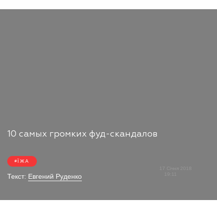
10 самых громких фуд-скандалов
ЇЖА
17 Січня 2018
19:11
Текст:
Евгений Руденко