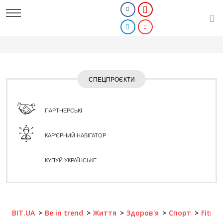
СПЕЦПРОЄКТИ
ПАРТНЕРСЬКІ
КАР'ЄРНИЙ НАВІГАТОР
КУПУЙ УКРАЇНСЬКЕ
BIT.UA
Be in trend
Життя
Здоров'я
Спорт
Fitnes