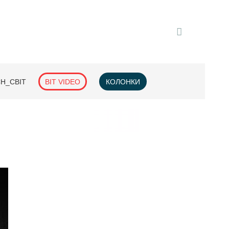
H_СВІТ
BIT VIDEO
КОЛОНКИ