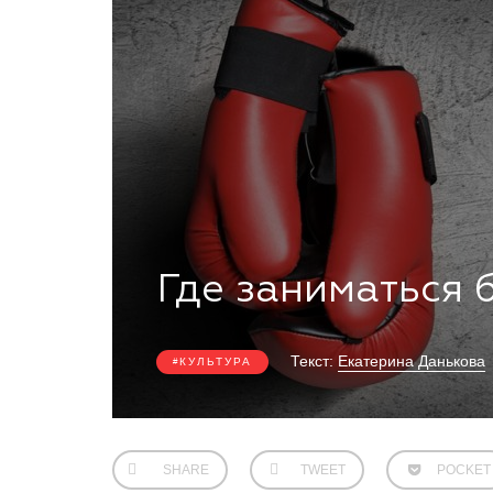
Где заниматься 
Текст:
Екатерина Данькова
КУЛЬТУРА
SHARE
TWEET
POCKET