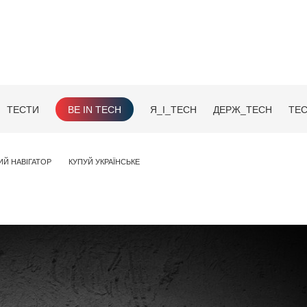
ТЕСТИ
BE IN TECH
Я_І_TECH
ДЕРЖ_TECH
TEC
ИЙ НАВІГАТОР
КУПУЙ УКРАЇНСЬКЕ