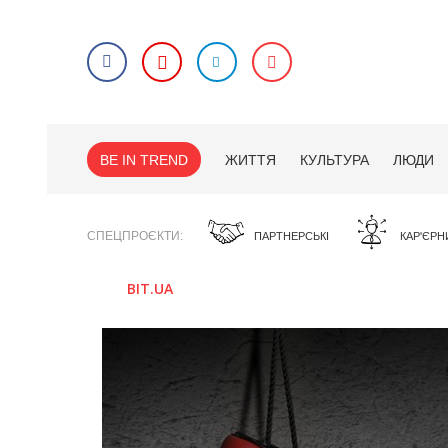
BE IN TREND
ЖИТТЯ
КУЛЬТУРА
ЛЮДИ
СПЕЦПРОЄКТИ
ПАРТНЕРСЬКІ
КАР'ЄРН
BIT.UA