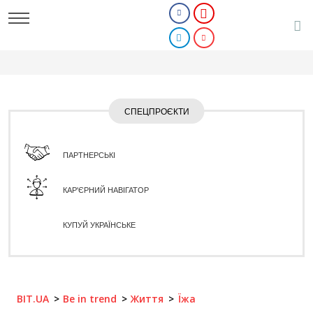
СПЕЦПРОЄКТИ
ПАРТНЕРСЬКІ
КАР'ЄРНИЙ НАВІГАТОР
КУПУЙ УКРАЇНСЬКЕ
BIT.UA
Be in trend
Життя
Їжа