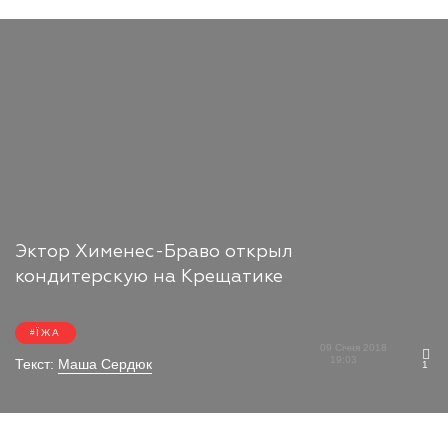
Эктор Хименес-Браво открыл
кондитерскую на Крещатике
ЇЖА
09 Січня 2018
19:03
Текст:
Маша Сердюк
1