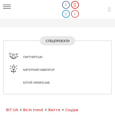
СПЕЦПРОЄКТИ
ПАРТНЕРСЬКІ
КАР'ЄРНИЙ НАВІГАТОР
КУПУЙ УКРАЇНСЬКЕ
BIT.UA
Be in trend
Життя
Соціум