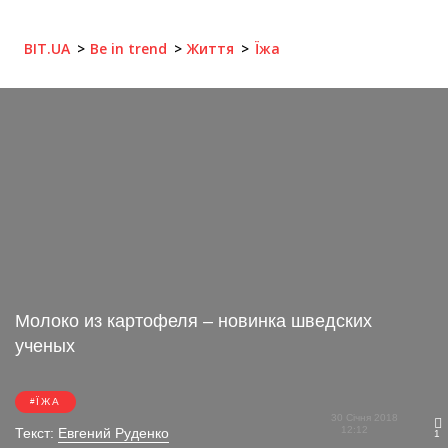
BIT.UA
Be in trend
Життя
Їжа
Молоко из картофеля – новинка шведских
ученых
ЇЖА
30 Січня 2018
12:12
Текст:
Евгений Руденко
1