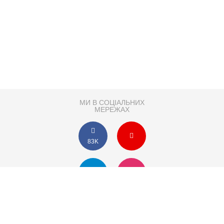
МИ В СОЦІАЛЬНИХ
МЕРЕЖАХ
83K
Розробка сайту
Партнер по SEO