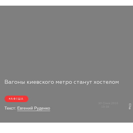
Вагоны киевского метро станут хостелом
АФІША
30 Січня 2018
19:38
Текст:
Евгений Руденко
8