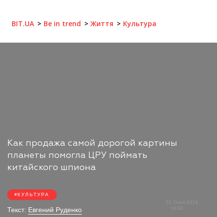
BIT.UA
Be in trend
Життя
Культура
Как продажа самой дорогой картины
планеты помогла ЦРУ поймать
китайского шпиона
КУЛЬТУРА
22 Січня 2018
16:02
Текст:
Евгений Руденко