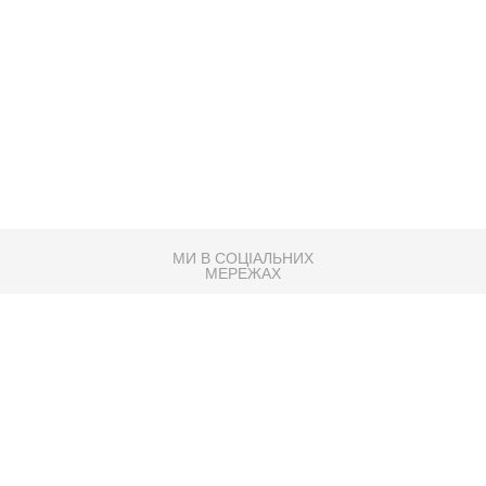
МИ В СОЦІАЛЬНИХ
МЕРЕЖАХ
83K
Розробка сайту
Партнер по SEO