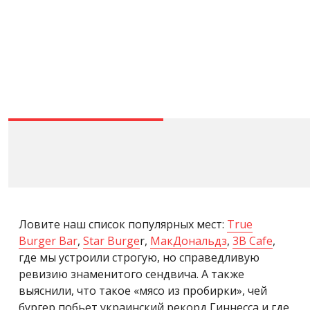
Ловите наш список популярных мест:
True
Burger Bar
,
Star Burge
r,
МакДональдз
,
3B Cafe
,
где мы устроили строгую, но справедливую
ревизию знаменитого сендвича. А также
выяснили, что такое «мясо из пробирки», чей
бургер побьет украинский рекорд Гиннесса и где