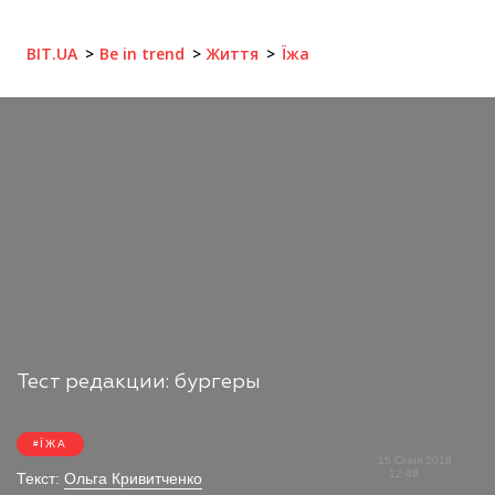
BIT.UA
Be in trend
Життя
Їжа
Тест редакции: бургеры
ЇЖА
15 Січня 2018
12:48
Текст:
Ольга Кривитченко