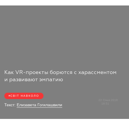
Как VR-проекты борются с харассментом
и развивают эмпатию
СВІТ НАВКОЛО
22 Січня 2018
18:51
Текст:
Елизавета Гогилашвили