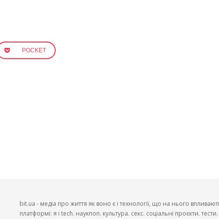
POCKET
bit.ua - медіа про життя як воно є і технології, що на нього впливают
платформі: я і tech. наукпоп. культура. секс. соціальні проєкти. тест