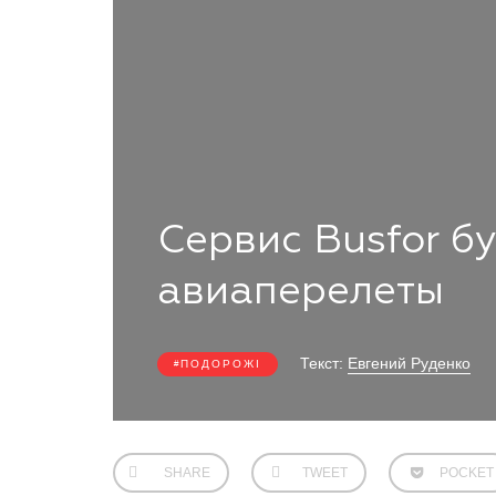
Сервис Busfor б
авиаперелеты
Текст:
Евгений Руденко
ПОДОРОЖІ
SHARE
TWEET
POCKET