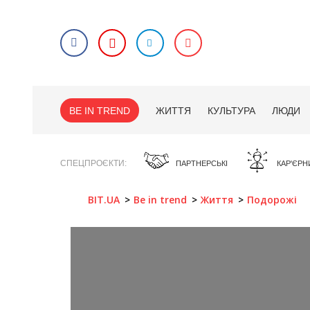
BE IN TREND
ЖИТТЯ
КУЛЬТУРА
ЛЮДИ
СПЕЦПРОЄКТИ
ПАРТНЕРСЬКІ
КАР'ЄРН
BIT.UA
Be in trend
Життя
Подорожі