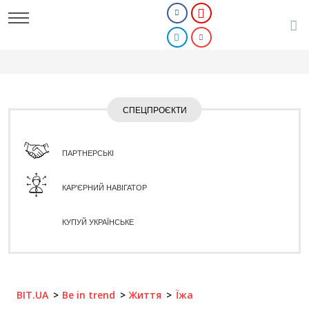
СПЕЦПРОЄКТИ
ПАРТНЕРСЬКІ
КАР'ЄРНИЙ НАВІГАТОР
КУПУЙ УКРАЇНСЬКЕ
BIT.UA
Be in trend
Життя
Їжа