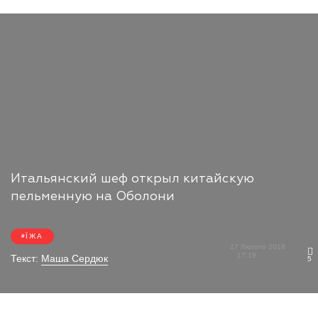
Итальянский шеф открыл китайскую
пельменную на Оболони
ЇЖА
27 Лютого 2018
17:19
Текст:
Маша Сердюк
5