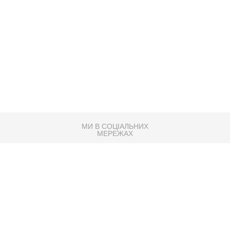
МИ В СОЦІАЛЬНИХ
МЕРЕЖАХ
83K
Розробка сайту
Партнер по SEO