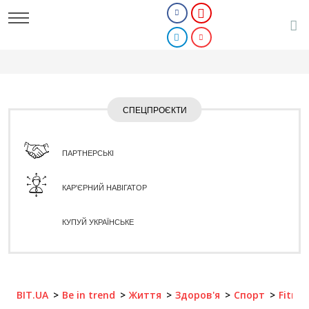
СПЕЦПРОЄКТИ
ПАРТНЕРСЬКІ
КАР'ЄРНИЙ НАВІГАТОР
КУПУЙ УКРАЇНСЬКЕ
BIT.UA
Be in trend
Життя
Здоров'я
Спорт
Fitnes