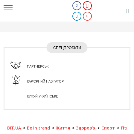
СПЕЦПРОЄКТИ
ПАРТНЕРСЬКІ
КАР'ЄРНИЙ НАВІГАТОР
КУПУЙ УКРАЇНСЬКЕ
BIT.UA
Be in trend
Життя
Здоров'я
Спорт
Fitnes