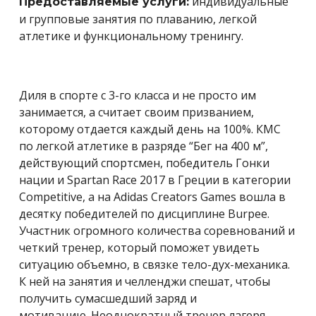
индивидуальные
Предоставляемые услуги:
и групповые занятия по плаванию, легкой
атлетике и функциональному тренингу.
Диля в спорте с 3-го класса и не просто им
занимается, а считает своим призванием,
которому отдается каждый день на 100%. КМС
по легкой атлетике в разряде “Бег на 400 м”,
д
ействующий спортсмен, победитель Гонки
нации и Spartan Race 2017 в Греции в категории
Сompetitive, а на Adidas Creators Games вошла в
десятку победителей по дисциплине Burpee.
Участник огромного количества соревнований и
четкий тренер, который поможет увидеть
ситуацию объемно, в связке тело-дух-механика
.
К ней на занятия и челленджи спешат, чтобы
получить сумасшедший заряд и
мотивацию. Неоднократный тренер лагеря