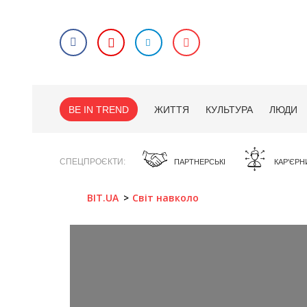
BE IN TREND
ЖИТТЯ
КУЛЬТУРА
ЛЮДИ
СПЕЦПРОЄКТИ
ПАРТНЕРСЬКІ
КАР'ЄРН
BIT.UA
Світ навколо