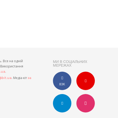
ь. Все на одній
МИ В СОЦІАЛЬНИХ
МЕРЕЖАХ
и. Використання
.
t.ua
. Медіа-кіт
bit.ua
за
83K