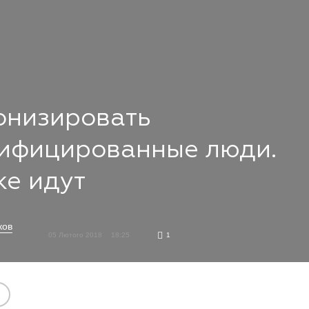
онизировать
дифицированные люди.
же идут
ков
05 Лютого 2018
18:25
1