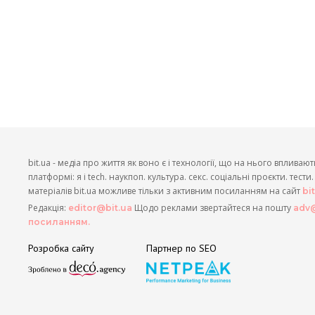
bit.ua - медіа про життя як воно є і технології, що на нього впливают
платформі: я і tech. наукпоп. культура. секс. соціальні проєкти. тест
матеріалів bit.ua можливе тільки з активним посиланням на сайт
bi
Редакція:
Щодо реклами звертайтеся на пошту
editor@bit.ua
adv@
посиланням.
Розробка сайту
Партнер по SEO