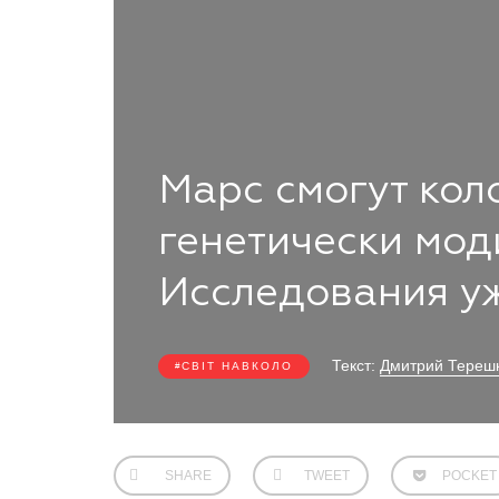
Марс смогут кол
генетически мо
Исследования у
Текст:
Дмитрий Тереш
СВІТ НАВКОЛО
SHARE
TWEET
POCKET