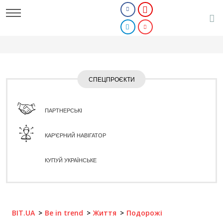
СПЕЦПРОЄКТИ
ПАРТНЕРСЬКІ
КАР'ЄРНИЙ НАВІГАТОР
КУПУЙ УКРАЇНСЬКЕ
BIT.UA
Be in trend
Життя
Подорожі